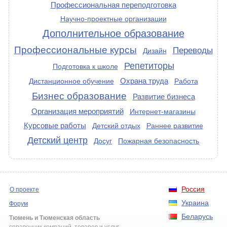
Профессиональная переподготовка
Научно-проектные организации
Дополнительное образование
Профессиональные курсы
Переводы
Дизайн
Репетиторы
Подготовка к школе
Охрана труда
Дистанционное обучение
Работа
Бизнес образование
Развитие бизнеса
Организация мероприятий
Интернет-магазины
Курсовые работы
Детский отдых
Раннее развитие
Детский центр
Досуг
Пожарная безопасность
Россия
О проекте
Украина
Форум
Беларусь
Тюмень и Тюменская область