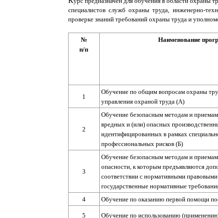
К
урс предназначен для обучения в области охраны тр
специалистов служб охраны труда, инженерно-техн
проверке знаний требований охраны труда и уполном
№
Наименование прог
п/п
Обучение по общим вопросам охраны тру
1
управления охраной труда (А
)
Обучение безопасным методам и приемам
вредных и (или) опасных производственны
2
идентифицированных в рамках специально
профессиональных рисков (Б
)
Обучение безопасным методам и приема
опасности, к которым предъявляются доп
3
соответствии с нормативными правовыми
государственные нормативные требования
4
Обучение по оказанию первой помощи по
5
Обучение по использованию (применению