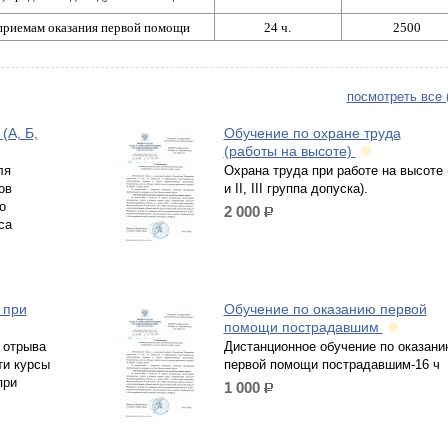
приемам оказания первой помощи
24 ч.
2500
посмотреть все 
(А, Б,
Обучение по охране труда
(работы на высоте)
ля
Охрана труда при работе на высоте 
ов
и II, III группа допуска).
о
2 000
р.
са
 при
Обучение по оказанию первой
помощи пострадавшим
 отрыва
Дистанционное обучение по оказани
ти курсы
первой помощи пострадавшим-16 ч
при
1 000
р.