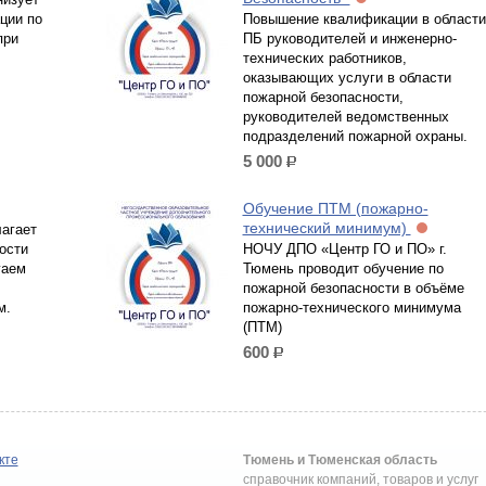
ции по
Повышение квалификации в области
при
ПБ руководителей и инженерно-
технических работников,
оказывающих услуги в области
пожарной безопасности,
руководителей ведомственных
подразделений пожарной охраны.
5 000
р.
Обучение ПТМ (пожарно-
технический минимум)
агает
ости
НОЧУ ДПО «Центр ГО и ПО» г.
гаем
Тюмень проводит обучение по
пожарной безопасности в объёме
м.
пожарно-технического минимума
(ПТМ)
600
р.
кте
Тюмень и Тюменская область
справочник компаний, товаров и услуг