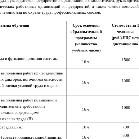
уда руководителей предприятий и организаций, их заместителей, руководител
ических работников организаций и предприятий, а также членов комиссий
оченных лиц по охране труда профессиональных союзов.
раммы обучения
Срок освоения
Стоимость за 
образовательной
человека
программы
(руб.),НДС нет
(количество
дистанционно
учебных часов)
да и функционирования системы
1500
16 ч.
 выполнения работ при воздействии
х факторов, источников опасности,
1500
16 ч.
й оценки условий труда и оценки
м выполнения работ повышенной
олнительные требования в
1000
16 ч.
 актами, содержащими
 охраны труда (В
)
страдавшим.
16 ч.
700
900
) средств индивидуальной защиты.
16 ч.