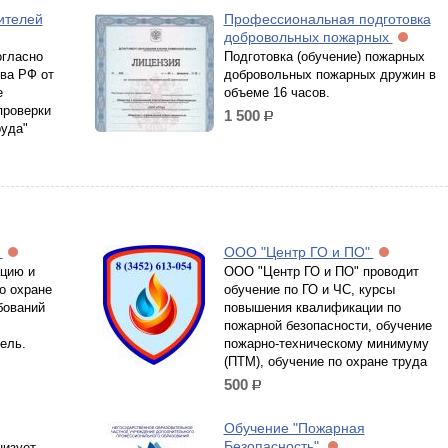
ителей
Профессиональная подготовка
добровольных пожарных
огласно
Подготовка (обучение) пожарных
ва РФ от
добровольных пожарных дружин в
е
объеме 16 часов.
проверки
1 500
р.
руда"
а
ООО "Центр ГО и ПО"
ацию и
ООО "Центр ГО и ПО" проводит
о охране
обучение по ГО и ЧС, курсы
бований
повышения квалификации по
пожарной безопасности, обучение
ель.
пожарно-техническому минимуму
(ПТМ), обучение по охране труда
500
р.
Обучение "Пожарная
Безопасность"
низует