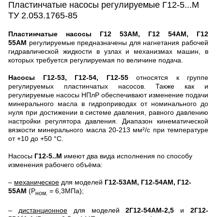
Пластинчатые насосы регулируемые Г12-5...М
ТУ 2.053.1765-85
Пластинчатые насосы Г12 53АМ, Г12 54АМ, Г12
55АМ
регулируемые предназначены для нагнетания рабочей
гидравлической жидкости в узлах и механизмах машин, в
которых требуется регулируемая по величине подача.
Насосы Г12-53, Г12-54, Г12-55
относятся к группе
регулируемых пластинчатых насосов. Также как и
регулируемые насосы НПлР обеспечивают изменение подачи
минерального масла в гидроприводах от номинального до
нуля при достижении в системе давления, равного давлению
настройки регулятора давления. Диапазон кинематической
вязкости минерального масла 20-213 мм²/с при температуре
от +10 до +50 °С.
Насосы
Г12-5..М
имеют два вида исполнения по способу
изменения рабочего объёма:
–
механическое
для моделей
Г12-53АМ, Г12-54АМ, Г12-
55АМ
(Р
= 6,3МПа);
ном.
–
дистанционное
для моделей
2Г12-54АМ-2,5
и
2Г12-