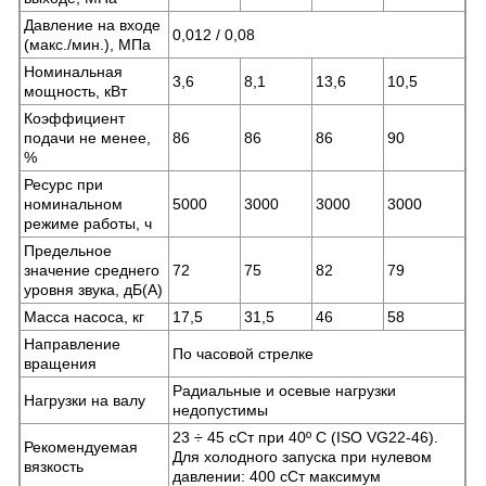
Давление на входе
0,012 / 0,08
(макс./мин.), МПа
Номинальная
3,6
8,1
13,6
10,5
мощность, кВт
Коэффициент
подачи не менее,
86
86
86
90
%
Ресурс при
номинальном
5000
3000
3000
3000
режиме работы, ч
Предельное
значение среднего
72
75
82
79
уровня звука, дБ(А)
Масса насоса, кг
17,5
31,5
46
58
Направление
По часовой стрелке
вращения
Радиальные и осевые нагрузки
Нагрузки на валу
недопустимы
23 ÷ 45 сСт при 40º С (ISO VG22-46).
Рекомендуемая
Для холодного запуска при нулевом
вязкость
давлении: 400 сСт максимум