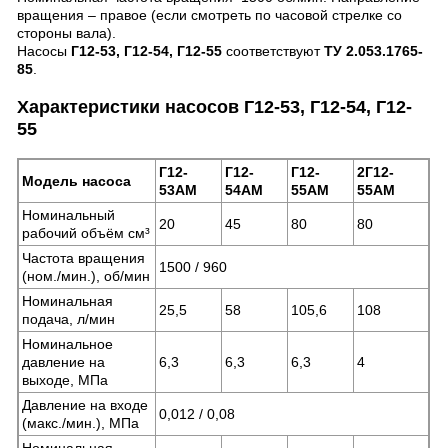
вращения – правое (если смотреть по часовой стрелке со
стороны вала).
Насосы
Г12-53, Г12-54, Г12-55
соответствуют
ТУ 2.053.1765-
85
.
Характеристики насосов Г12-53, Г12-54, Г12-
55
Г12-
Г12-
Г12-
2Г12-
Модель насоса
53АМ
54АМ
55АМ
55АМ
Номинальный
20
45
80
80
рабочий объём см³
Частота вращения
1500 / 960
(ном./мин.), об/мин
Номинальная
25,5
58
105,6
108
подача, л/мин
Номинальное
давление на
6,3
6,3
6,3
4
выходе, МПа
Давление на входе
0,012 / 0,08
(макс./мин.), МПа
Номинальная