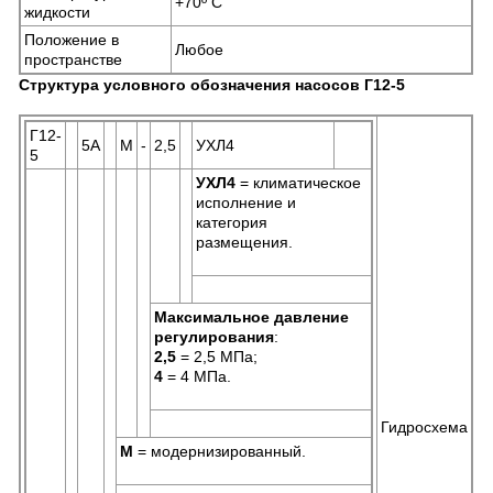
+70º C
жидкости
Положение в
Любое
пространстве
Структура условного обозначения насосов Г12-5
Г12-
5А
М
-
2,5
УХЛ4
5
УХЛ4
= климатическое
исполнение и
категория
размещения.
Максимальное давление
регулирования
:
2,5
= 2,5 МПа;
4
= 4 МПа.
Гидросхема
М
= модернизированный.