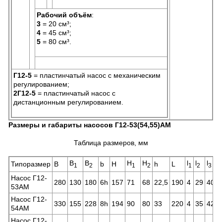
Рабочий объём
:
3
= 20 см³;
4
= 45 см³;
5
= 80 см³.
Г12-5
= пластинчатый насос с механическим
регулированием;
2Г12-5
= пластинчатый насос с
дистанционным регулированием.
Размеры и габариты насосов Г12-53(54,55)АМ
Таблица размеров, мм
B
B
H
H
l
l
l
l
Типоразмер
B
b
H
h
L
1
2
1
2
1
2
3
Насос Г12-
280
130
180
6h
157
71
68
22,5
190
4
29
40
4
53АМ
Насос Г12-
330
155
228
8h
194
90
80
33
220
4
35
42
4
54АМ
Насос Г12-