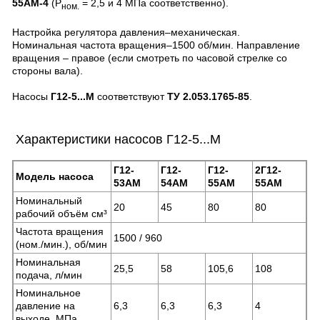
55АМ-4
(Р
= 2,5 и 4 МПа соответственно).
ном.
Настройка регулятора давления–механическая.
Номинальная частота вращения–1500 об/мин. Направление
вращения – правое (если смотреть по часовой стрелке со
стороны вала).
Насосы
Г12-5...М
соответствуют
ТУ 2.053.1765-85
.
Характеристики насосов Г12-5...М
Г12-
Г12-
Г12-
2Г12-
Модель насоса
53АМ
54АМ
55АМ
55АМ
Номинальный
20
45
80
80
рабочий объём см³
Частота вращения
1500 / 960
(ном./мин.), об/мин
Номинальная
25,5
58
105,6
108
подача, л/мин
Номинальное
давление на
6,3
6,3
6,3
4
выходе, МПа