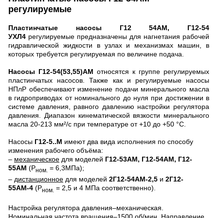
регулируемые
Пластинчатые насосы Г12 54АМ, Г12-54
УХЛ4
регулируемые предназначены для нагнетания рабочей
гидравлической жидкости в узлах и механизмах машин, в
которых требуется регулируемая по величине подача.
Насосы Г12-54(53,55)АМ
относятся к группе регулируемых
пластинчатых насосов. Также как и регулируемые насосы
НПлР обеспечивают изменение подачи минерального масла
в гидроприводах от номинального до нуля при достижении в
системе давления, равного давлению настройки регулятора
давления. Диапазон кинематической вязкости минерального
масла 20-213 мм²/с при температуре от +10 до +50 °С.
Насосы
Г12-5..М
имеют два вида исполнения по способу
изменения рабочего объёма:
–
механическое
для моделей
Г12-53АМ, Г12-54АМ, Г12-
55АМ
(Р
= 6,3МПа);
ном.
–
дистанционное
для моделей
2Г12-54АМ-2,5
и
2Г12-
55АМ-4
(Р
= 2,5 и 4 МПа соответственно).
ном.
Настройка регулятора давления–механическая.
Номинальная частота вращения–1500 об/мин. Направление