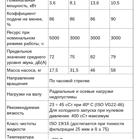
3,6
8,1
13,6
10,5
мощность, кВт
Коэффициент
подачи не менее,
86
86
86
90
%
Ресурс при
номинальном
5000
3000
3000
3000
режиме работы, ч
Предельное
значение среднего
72
75
82
79
уровня звука, дБ(А)
Масса насоса, кг
17,5
31,5
46
58
Направление
По часовой стрелке
вращения
Радиальные и осевые нагрузки
Нагрузки на валу
недопустимы
23 ÷ 45 сСт при 40º С (ISO VG22-46).
Рекомендуемая
Для холодного запуска при нулевом
вязкость
давлении: 400 сСт максимум
Класс чистоты
ISO 19/16 (достигается при тонкости
жидкости
фильтрации 25 мкм и ß ≥ 75)
Температура