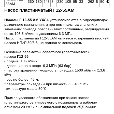
360
180
243
8h
230
105
95
33
262
5
50
42
5
55АМ
Насос пластинчатый Г12-55АМ
Насосы Г 12-55 АМ УХЛ4
устанавливаются в гидроприводах
различного назначения, и при номинальных значениях
значениях привода обеспечивают постоянный, регулируемый
поток 105,6 л/мин. с давлением 6,3 МПа.
Насос пластинчатый Г12-55АМ является устаревшей версией
насоса НПлР 80/6,3, не полная заменяемость.
Основные параметры лопастного (пластинчатого)
насоса
Г12-55
:
- подача: 105 л/мин
- давление на выходе: 6,3 МПа (63 бар)
- частота вращения (мощность привода): 1500 об/мин (13,6
кВт)
- вес не более: 46 кг.
* параметры приведены при вязкости 35..40 сСт и
температуре масла 50°C
Пример условного обозначения при заказе насоса
пластинчатого регулируемого с номинальным рабочим
объёмом 20 см³ и с номинальной подачей 25,5 л/мин: